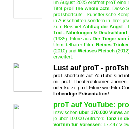
Im August 2025 eröffnet proT eine 
Titel
proT-the-whole-acts
. Diese S
proTshortcuts - künstlerische Komp
in Ausschnitten sondern in ihrer je
zum Beispiel
Zahltag der Angst - 
Tod - Nibelungen & Deutschland 
(1985), Filme aus
Der Tieger von
Unmittelbarer Film:
Reines Trinke
(2010) und
Weisses Fleisch
(2012)
erweitert.
Lust auf proT - proTs
proT-shortcuts auf YouTube sind in
mit proT: Theaterdokumentationen, l
oder kurze proT-Filme wie Film-Com
Lebendige Präsentation!
proT auf YouTube: pr
Inzwischen
über 170.000 Views
an
je über 10.000 Aufrufen:
Tanz in d
Vorfilm für Voressen
: 17.447 Vie