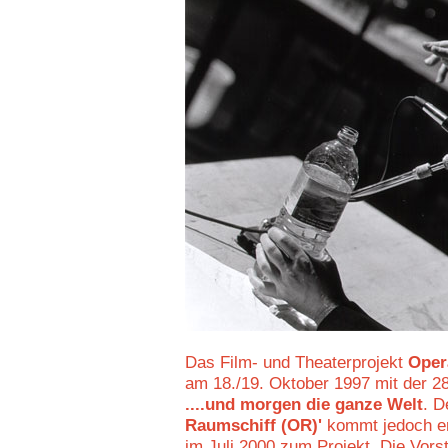
Das Film- und Theaterprojekt
Oper
am 18./19. Oktober 1997 mit der 2
....und morgen die ganze Welt
. D
Raumschiff (OR)'
kommt jedoch e
im Juli 2000 zum Projekt. Die Vorst