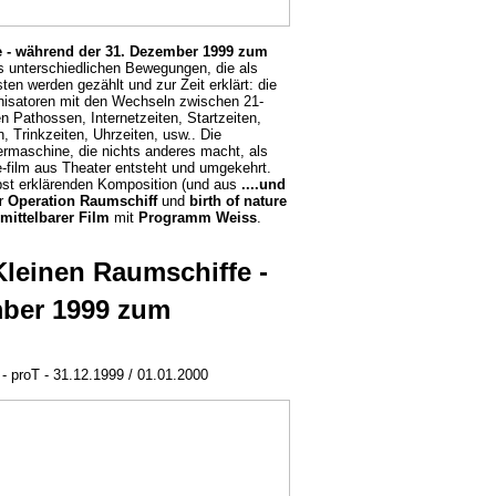
e - während der 31. Dezember 1999 zum
s unterschiedlichen Bewegungen, die als
n werden gezählt und zur Zeit erklärt: die
nisatoren mit den Wechseln zwischen 21-
 Pathossen, Internetzeiten, Startzeiten,
 Trinkzeiten, Uhrzeiten, usw.. Die
ermaschine, die nichts anderes macht, als
ve-film aus Theater entsteht und umgekehrt.
bst erklärenden Komposition (und aus
....und
er
Operation Raumschiff
und
birth of nature
mittelbarer Film
mit
Programm Weiss
.
Kleinen Raumschiffe -
mber 1999 zum
- proT - 31.12.1999 / 01.01.2000