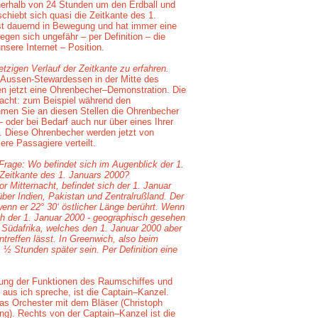
innerhalb von 24 Stunden um den Erdball und
hiebt sich quasi die Zeitkante des 1.
st dauernd in Bewegung und hat immer eine
gen sich ungefähr – per Definition – die
nsere Internet – Position.
tzigen Verlauf der Zeitkante zu erfahren.
 Aussen-Stewardessen in der Mitte des
 jetzt eine Ohrenbecher–Demonstration. Die
dacht: zum Beispiel während den
en Sie an diesen Stellen die Ohrenbecher
 oder bei Bedarf auch nur über eines Ihrer
. Diese Ohrenbecher werden jetzt von
re Passagiere verteilt.
Frage: Wo befindet sich im Augenblick der 1.
 Zeitkante des 1. Januars 2000?
r Mitternacht, befindet sich der 1. Januar
über Indien, Pakistan und Zentralrußland. Der
 wenn er 22° 30‘ östlicher Länge berührt. Wenn
ch der 1. Januar 2000 - geographisch gesehen
 Südafrika, welches den 1. Januar 2000 aber
intreffen lässt. In Greenwich, also beim
 ½ Stunden später sein. Per Definition eine
bung der Funktionen des Raumschiffes und
 aus ich spreche, ist die Captain–Kanzel.
das Orchester mit dem Bläser (Christoph
ng). Rechts von der Captain–Kanzel ist die