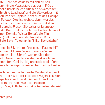
ix) – die Stewardess mit den grünen
nk für die Passagiere vor, der in Kürze
echer sind die beiden Aussen-Stewardessen,
hristine Landinger) und die Stewardess mit
genüber der Captain–Kanzel ist das Cockpit
Toilette. Dies ist wichtig, denn, wer das
uch immer – in gewisser Weise mit dem
d zurück. Fragen Sie daher ruhig unsere
die Bord–Toilette steht. Im Cockpit befindet
rnet–Kontakt (Walter Ecker), die Film-
gie (Kalle Laar) und die Raumton–Regie
d die Bord–Fotographin (Silke Eberspächer)
).
ängen die 8 Monitore. Das ganze Raumschiff
sammen: Musik–Zeiten, Essens–Zeiten,
tgeber, also „Uhren“, werden über den
rt. Dieser Synchronisator lässt auch das
effen. Gleichzeitig unterteilt er die Fahrt
nen 21-minütigen nomadischen Teil und sieben
er Monitore. Jeder zweite Monitor aber zeigt
n – Teil Zwei“, der in diesem Augenblick nicht
genblick auch produziert wird. Der Film
k entsteht. Alles was sich in diesem
 Töne, Abläufe usw. ist potentielles Material
rer, proT