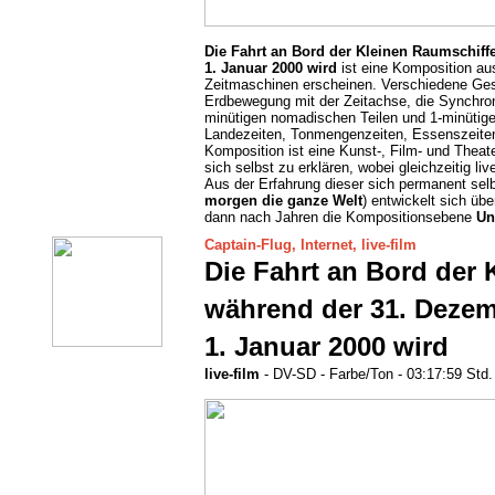
Die Fahrt an Bord der Kleinen Raumschiff
1. Januar 2000 wird
ist eine Komposition au
Zeitmaschinen erscheinen. Verschiedene Geste
Erdbewegung mit der Zeitachse, die Synchro
minütigen nomadischen Teilen und 1-minütigen
Landezeiten, Tonmengenzeiten, Essenszeiten,
Komposition ist eine Kunst-, Film- und Theat
sich selbst zu erklären, wobei gleichzeitig li
Aus der Erfahrung dieser sich permanent sel
morgen die ganze Welt
) entwickelt sich üb
dann nach Jahren die Kompositionsebene
Un
Captain-Flug, Internet, live-film
Die Fahrt an Bord der 
während der 31. Deze
1. Januar 2000 wird
live-film
- DV-SD - Farbe/Ton - 03:17:59 Std. 