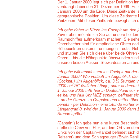
Der 1. Januar 2000 legt sich per Definition 
verdrängt dabei den 31. Dezember 1999. Es sc
Januars 2000 um die Erde. Diese Zeitkante i
geographische Position. Um diese Zeitkante le
Zeitzonen. Mit dieser Zeitkante bewegt sich u
Ich gebe daher in Kürze ins Cockpit um den je
Zuvor aber möchte ich Sie auf unsere beiden
Raumschiffes aufmerksam machen. Sie sehen
Ohrenbecher sind für empfindliche Ohren ge
Höhepunkten unserer Tonmengen–Tests. Nehm
und stülpen Sie sich diese über beide Ohren –
Ohren – bis die Höhepunkte überwunden sind
unseren beiden Aussen-Stewardessen an unse
Ich gebe währenddessen ins Cockpit mit der 
Januar 2000? Wie verläuft im Augenblick die
(Cockpit:) „Im Augenblick, ca. 3 ½ Stunden vo
2000 bei 75° östlicher Länge, unter anderem 
1. Januar 2000 trifft hier in Deutschland ein,
es bei uns Null Uhr MEZ schlägt, befindet si
– an der Grenze zu Ostpolen und mitten über
bereits - per Definition - eine Stunde vorher e
Längengrad 0, wird der 1. Januar 2000 dann 1
Stunde später.“
(Captain:) Ich gebe nun eine kurze Beschrei
stelle die Crew vor. Hier, an dem Ort von dem
Links von der Captain–Kanzel befindet sich 
Reiserer) und dem Schlagzeuger (Erwin Rehli