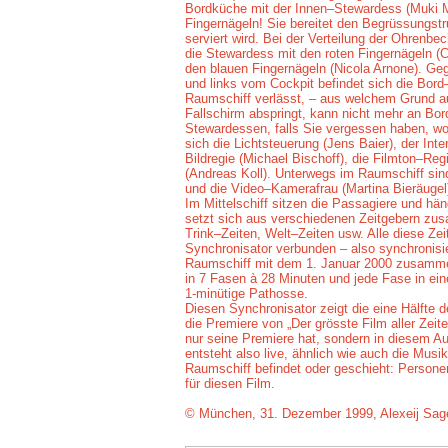
Bordküche mit der Innen–Stewardess (Muki M
Fingernägeln! Sie bereitet den Begrüssungstru
serviert wird. Bei der Verteilung der Ohrenb
die Stewardess mit den roten Fingernägeln (C
den blauen Fingernägeln (Nicola Arnone). Ge
und links vom Cockpit befindet sich die Bord–
Raumschiff verlässt, – aus welchem Grund a
Fallschirm abspringt, kann nicht mehr an Bor
Stewardessen, falls Sie vergessen haben, wo 
sich die Lichtsteuerung (Jens Baier), der Inte
Bildregie (Michael Bischoff), die Filmton–Re
(Andreas Koll). Unterwegs im Raumschiff sin
und die Video–Kamerafrau (Martina Bieräugel
Im Mittelschiff sitzen die Passagiere und h
setzt sich aus verschiedenen Zeitgebern zu
Trink–Zeiten, Welt–Zeiten usw. Alle diese Zei
Synchronisator verbunden – also synchronisie
Raumschiff mit dem 1. Januar 2000 zusammentr
in 7 Fasen à 28 Minuten und jede Fase in ei
1-minütige Pathosse.
Diesen Synchronisator zeigt die eine Hälfte d
die Premiere von „Der grösste Film aller Zeite
nur seine Premiere hat, sondern in diesem Au
entsteht also live, ähnlich wie auch die Musi
Raumschiff befindet oder geschieht: Personen,
für diesen Film.
© München, 31. Dezember 1999, Alexeij Sage