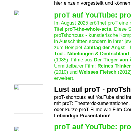
hier einzeln vorgestellt und könne
proT auf YouTube: pro
Im August 2025 eröffnet proT eine 
Titel
proT-the-whole-acts
. Diese S
proTshortcuts - künstlerische Komp
in Ausschnitten sondern in ihrer je
zum Beispiel
Zahltag der Angst - 
Tod - Nibelungen & Deutschland 
(1985), Filme aus
Der Tieger von
Unmittelbarer Film:
Reines Trinke
(2010) und
Weisses Fleisch
(2012)
erweitert.
Lust auf proT - proTs
proT-shortcuts auf YouTube sind in
mit proT: Theaterdokumentationen, l
oder kurze proT-Filme wie Film-Com
Lebendige Präsentation!
proT auf YouTube: pr