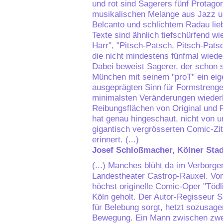
und rot sind Sagerers fünf Protago
musikalischen Melange aus Jazz un
Belcanto und schlichtem Radau lieb
Texte sind ähnlich tiefschürfend w
Harr", "Pitsch-Patsch, Pitsch-Pats
die nicht mindestens fünfmal wiede
Dabei beweist Sagerer, der schon s
München mit seinem "proT" ein eig
ausgeprägten Sinn für Formstrenge.
minimalsten Veränderungen wiederh
Reibungsflächen von Original und Pa
hat genau hingeschaut, nicht von u
gigantisch vergrösserten Comic-Zi
erinnert. (...)
Josef Schloßmacher, Kölner Stad
(...) Manches blüht da im Verborg
Landestheater Castrop-Rauxel. Von
höchst originelle Comic-Oper "Tödl
Köln geholt. Der Autor-Regisseur S
für Belebung sorgt, hetzt sozusage
Bewegung. Ein Mann zwischen zwei