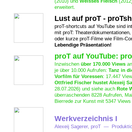
(2010) und
Weisses Fleisch
(2012)
erweitert.
Lust auf proT - proTs
proT-shortcuts auf YouTube sind in
mit proT: Theaterdokumentationen, l
oder kurze proT-Filme wie Film-Com
Lebendige Präsentation!
proT auf YouTube: pr
Inzwischen
über 170.000 Views
an
je über 10.000 Aufrufen:
Tanz in d
Vorfilm für Voressen
: 17.447 Vie
Ottfried Fischer hustet Alexeij S
28.07.2026) und siehe auch
Rote 
überraschenden 8228 Aufrufen, Mai
Bierrede zur Kunst mit 5347 Views 
Werkverzeichnis I
Alexeij Sagerer, proT — Produkti