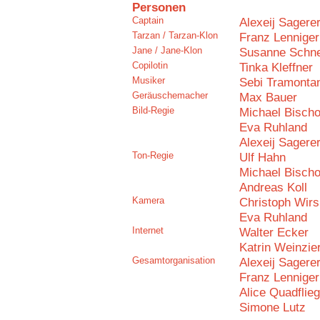
Personen
Captain
Alexeij Sagere
Tarzan / Tarzan-Klon
Franz Lenniger
Jane / Jane-Klon
Susanne Schne
Copilotin
Tinka Kleffner
Musiker
Sebi Tramonta
Geräuschemacher
Max Bauer
Bild-Regie
Michael Bischo
Eva Ruhland
Alexeij Sagere
Ton-Regie
Ulf Hahn
Michael Bischo
Andreas Koll
Kamera
Christoph Wirs
Eva Ruhland
Internet
Walter Ecker
Katrin Weinzier
Gesamtorganisation
Alexeij Sagere
Franz Lenniger
Alice Quadflieg
Simone Lutz